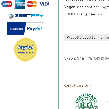
Vegan
: non contiene ingr
100% Cruelty-free
: assolu
Prodotto spedito in 24 or
SPEDIZIONE
-
METODI DI 
Certificazioni