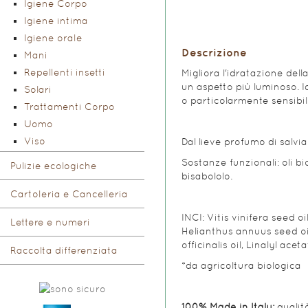
Igiene Corpo
Igiene intima
Igiene orale
Descrizione
Mani
Repellenti insetti
Migliora l'idratazione dell
un aspetto più luminoso. Id
Solari
o particolarmente sensibili
Trattamenti Corpo
Uomo
Viso
Dal lieve profumo di salvia 
Sostanze funzionali: oli bio
Pulizie ecologiche
bisabololo.
Cartoleria e Cancelleria
INCI: Vitis vinifera seed o
Lettere e numeri
Helianthus annuus seed oil*
officinalis oil, Linalyl aceta
Raccolta differenziata
*da agricoltura biologica
100% Made in Italy:
qualit