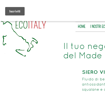
HOME
I NOSTRI E
Il tuo neg
del Made 
SIERO V
Fluido di be
antiossidant
squalane e 