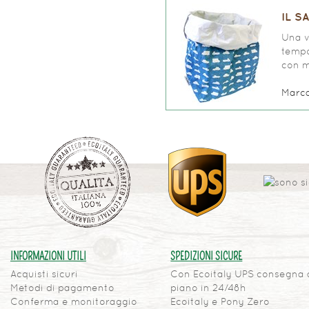
IL S
Una v
tempo 
con m
Marc
INFORMAZIONI UTILI
SPEDIZIONI SICURE
Acquisti sicuri
Con Ecoitaly UPS consegna 
Metodi di pagamento
piano in 24/48h
Conferma e monitoraggio
Ecoitaly e Pony Zero