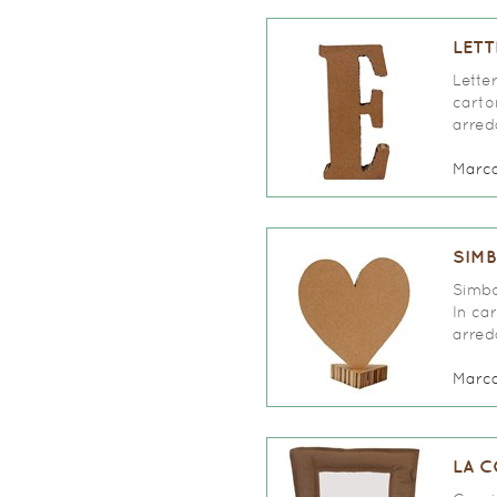
LETT
Lette
carto
arred
Marc
SIMB
Simbo
In ca
arred
Marc
LA C