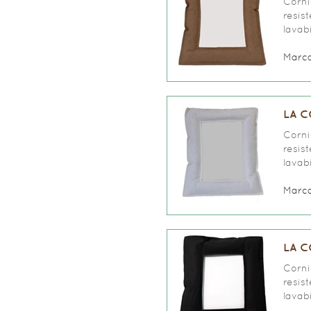
Corni
resis
lavabi
Marc
LA C
Corni
resis
lavabi
Marc
LA C
Corni
resis
lavabi