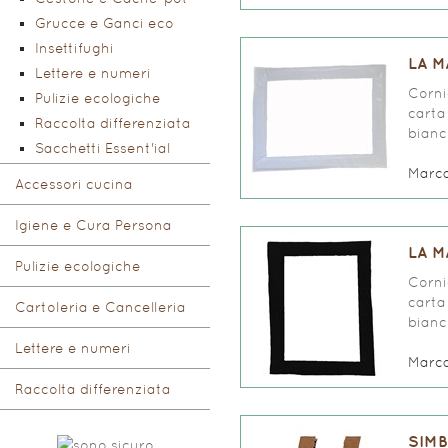
Grucce e Ganci eco
Insettifughi
LA M
Lettere e numeri
Corni
Pulizie ecologiche
carta
Raccolta differenziata
bianc
Sacchetti Essent'ial
Marc
Accessori cucina
Igiene e Cura Persona
LA M
Pulizie ecologiche
Corni
carta
Cartoleria e Cancelleria
bianc
Lettere e numeri
Marc
Raccolta differenziata
SIMB