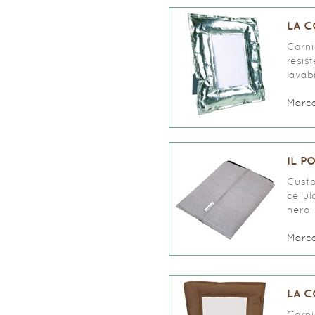
LA C
Corni
resis
lavabi
Marc
IL P
Custo
cellul
nero, 
Marc
LA C
Corni