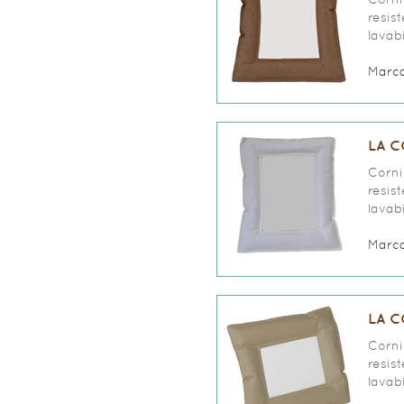
resis
lavabi
Marc
LA C
Corni
resis
lavabi
Marc
LA C
Corni
resis
lavabi