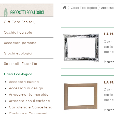
Casa Eco-logica
Accesso
PRODOTTI ECO-LOGICI
Gift Card Ecoitaly
Occhiali da sole
LA M
Corni
Accessori persona
carta
bianc
Giochi ecologici
Marc
Sacchetti Essent'ial
Casa Eco-logica
Accessori cucina
LA M
Accessori di design
Corni
Arredamento morbido
carta
bianc
Arredare con il cartone
Cartoleria e Cancelleria
Marc
Cestone e Cache-pot