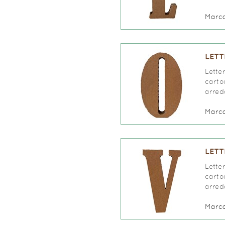
Marc
LETT
Lette
carto
arred
Marc
LETT
Lette
carto
arred
Marc