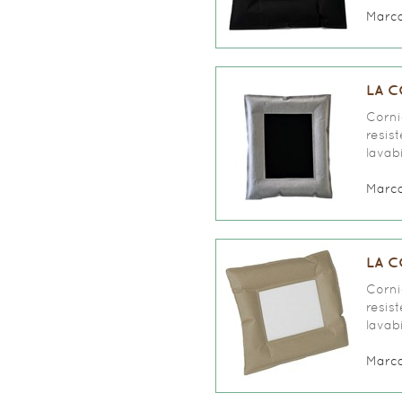
Marc
LA C
Corni
resis
lavabi
Marc
LA C
Corni
resis
lavabi
Marc