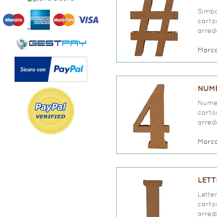
Simbo
carto
arred
Marc
NUME
Numer
carto
arred
Marc
LETT
Lette
carto
arred