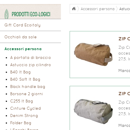
Accessori persona
Astuc
PRODOTTI ECO-LOGICI
Gift Card Ecoitaly
Occhiali da sole
ZIP 
Zip Ci
Accessori persona
access
A portata di braccio
27,5. 
Astuccio zip cilindro
Marc
B40 It Bag
B40 Soft It Bag
Black handle bag
ZIP 
Borsone 2 giorni
C255 It Bag
Zip Ci
access
Cinture Cycled
27,5. 
Denim Strong
Folder Bag
Marc