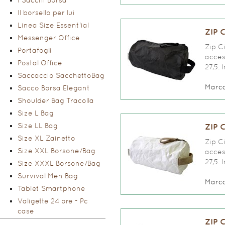
I Sacchi Borsa
Il borsello per lui
Linea Size Essent'ial
ZIP 
Messenger Office
Zip Ci
Portafogli
access
Postal Office
27,5. 
Saccaccio SacchettoBag
Marc
Sacco Borsa Elegant
Shoulder Bag Tracolla
Size L Bag
Size LL Bag
ZIP 
Size XL Zainetto
Zip Ci
Size XXL Borsone/Bag
access
27,5. 
Size XXXL Borsone/Bag
Survival Men Bag
Marc
Tablet Smartphone
Valigette 24 ore - Pc
case
ZIP 