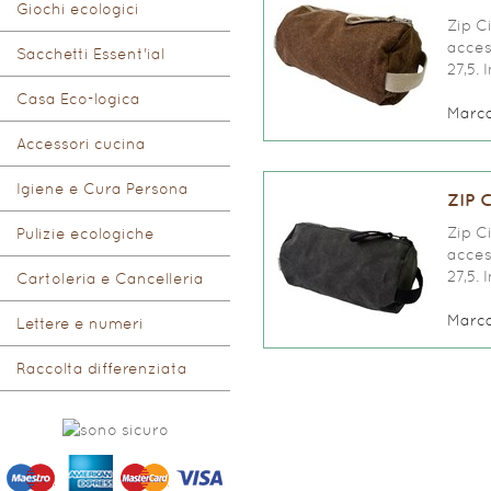
Giochi ecologici
Zip C
access
Sacchetti Essent'ial
27,5. 
Casa Eco-logica
Marc
Accessori cucina
Igiene e Cura Persona
ZIP 
Zip C
Pulizie ecologiche
access
27,5. 
Cartoleria e Cancelleria
Marc
Lettere e numeri
Raccolta differenziata