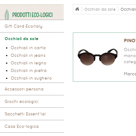
Occhiali da sole
Occhial
PRODOTTI ECO-LOGICI
Gift Card Ecoitaly
Occhiali da sole
PINO
Occhiali in carta
Occhi
Occhiali in jeans
mano,
categ
Occhiali in legno
Occhiali in pietra
Marc
Occhiali in sughero
Accessori persona
Giochi ecologici
Sacchetti Essent'ial
Casa Eco-logica