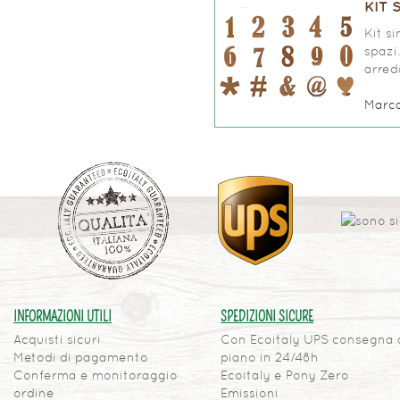
KIT 
Kit s
spazi
arred
Marc
INFORMAZIONI UTILI
SPEDIZIONI SICURE
Acquisti sicuri
Con Ecoitaly UPS consegna 
Metodi di pagamento
piano in 24/48h
Conferma e monitoraggio
Ecoitaly e Pony Zero
ordine
Emissioni