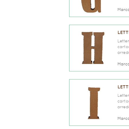
Marc
LETT
Lette
carto
arred
Marc
LETT
Lette
carto
arred
Marc