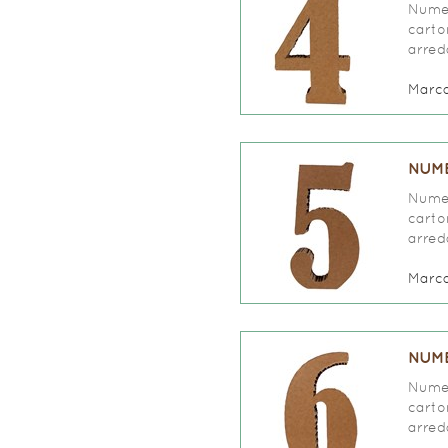
Numer
carto
arred
Marc
NUME
Numer
carto
arred
Marc
NUME
Numer
carto
arred