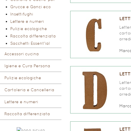
Grucce e Ganci eco
Insettifughi
LETT
Lettere e numeri
Lette
Pulizie ecologiche
carto
Raccolta differenziata
arred
Sacchetti Essent'ial
Marc
Accessori cucina
Igiene e Cura Persona
LETT
Pulizie ecologiche
Lette
carto
Cartoleria e Cancelleria
arred
Lettere e numeri
Marc
Raccolta differenziata
LETT