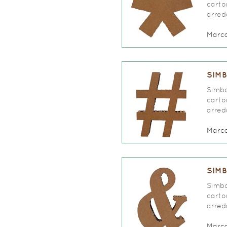
carto
arred
Marc
SIMB
Simbo
carto
arred
Marc
SIMB
Simbo
carto
arred
Marc