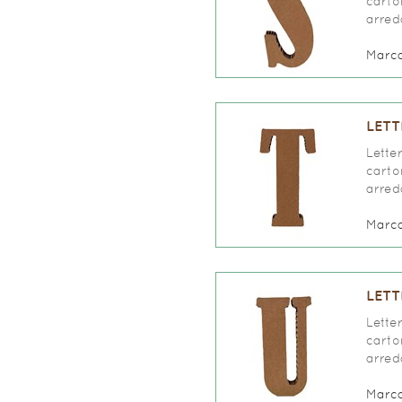
carto
arred
Marc
LETT
Lette
carto
arred
Marc
LETT
Lette
carto
arred
Marc