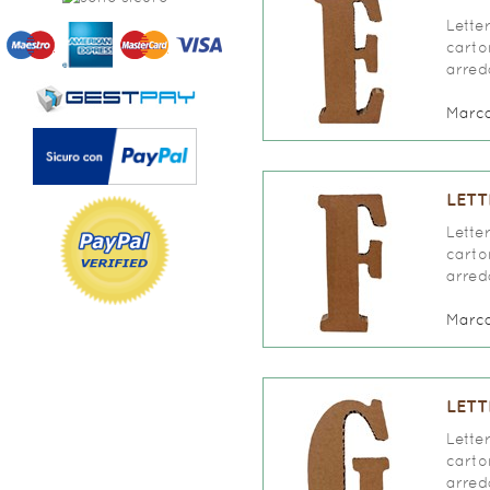
Lette
carto
arred
Marc
LETT
Lette
carto
arred
Marc
LETT
Lette
carto
arred