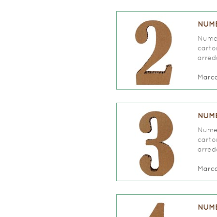
NUME
Numer
carto
arred
Marc
NUME
Numer
carto
arred
Marc
NUME