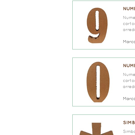
NUME
Numer
carto
arred
Marc
NUME
Numer
carto
arred
Marc
SIMB
Simbo