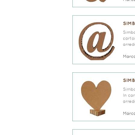
SIMB
Simbo
carto
arred
Marc
SIMB
Simbo
In ca
arred
Marc