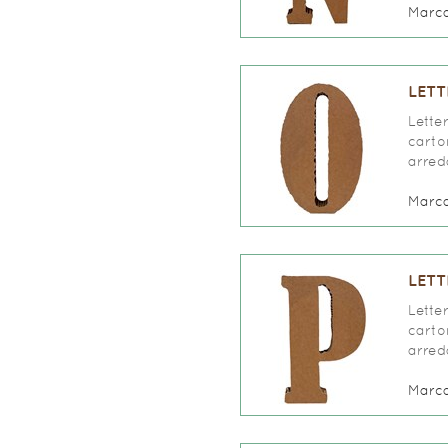
Marc
LETT
Lette
carto
arred
Marc
LETT
Lette
carto
arred
Marc