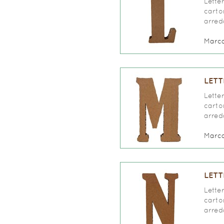
Lette
carto
arred
Marc
LETT
Lette
carto
arred
Marc
LETT
Lette
carto
arred