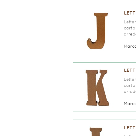
LETT
Lette
carto
arred
Marc
LETT
Lette
carto
arred
Marc
LETT