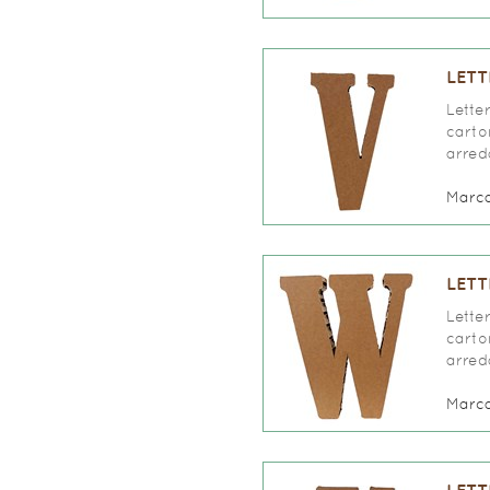
LETT
Lette
carto
arred
Marc
LETT
Lette
carto
arred
Marc