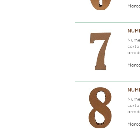
Marc
NUME
Numer
carto
arred
Marc
NUME
Numer
carto
arred
Marc