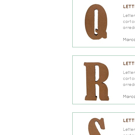
LETT
Lette
carto
arred
Marc
LETT
Lette
carto
arred
Marc
LETT
Lette