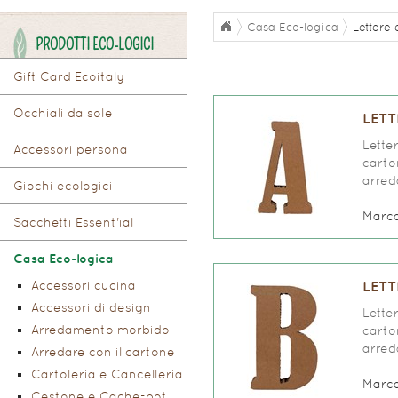
Casa Eco-logica
Lettere
PRODOTTI ECO-LOGICI
Gift Card Ecoitaly
Occhiali da sole
LETT
Lette
Accessori persona
carto
arred
Giochi ecologici
Marc
Sacchetti Essent'ial
Casa Eco-logica
Accessori cucina
LETT
Accessori di design
Lette
Arredamento morbido
carto
arred
Arredare con il cartone
Cartoleria e Cancelleria
Marc
Cestone e Cache-pot