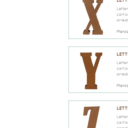
LETT
Lette
carto
arred
Marc
LETT
Lette
carto
arred
Marc
LETT
Lette
carto