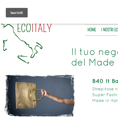
HOME
I NOSTRI E
Il tuo neg
del Made 
B40 It B
Strepitose n
Super Fashio
Made in Ital