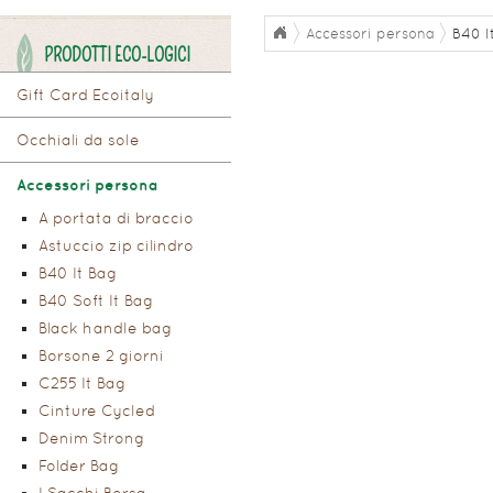
Accessori persona
B40 I
PRODOTTI ECO-LOGICI
Gift Card Ecoitaly
Occhiali da sole
Accessori persona
A portata di braccio
Astuccio zip cilindro
B40 It Bag
B40 Soft It Bag
Black handle bag
Borsone 2 giorni
C255 It Bag
Cinture Cycled
Denim Strong
Folder Bag