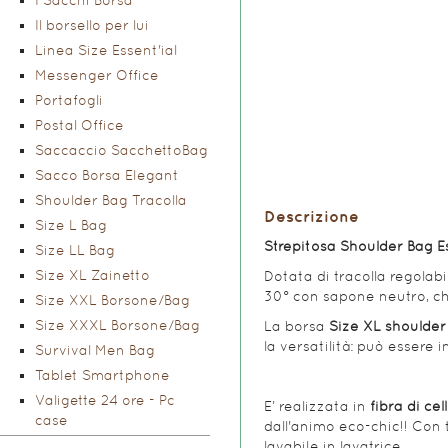
I Sacchi Borsa
Il borsello per lui
Linea Size Essent'ial
Messenger Office
Portafogli
Postal Office
Saccaccio SacchettoBag
Sacco Borsa Elegant
Shoulder Bag Tracolla
Descrizione
Size L Bag
Strepitosa Shoulder Bag Es
Size LL Bag
Size XL Zainetto
Dotata di tracolla regolab
30° con sapone neutro, ch
Size XXL Borsone/Bag
Size XXXL Borsone/Bag
La borsa
Size XL shoulder
la versatilità: può essere i
Survival Men Bag
Tablet Smartphone
Valigette 24 ore - Pc
E’ realizzata in
fibra di ce
case
dall'animo eco-chic!! Con 
lavabile in lavatrice.