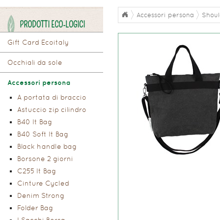
Accessori persona
Shoul
PRODOTTI ECO-LOGICI
Gift Card Ecoitaly
Occhiali da sole
Accessori persona
A portata di braccio
Astuccio zip cilindro
B40 It Bag
B40 Soft It Bag
Black handle bag
Borsone 2 giorni
C255 It Bag
Cinture Cycled
Denim Strong
Folder Bag